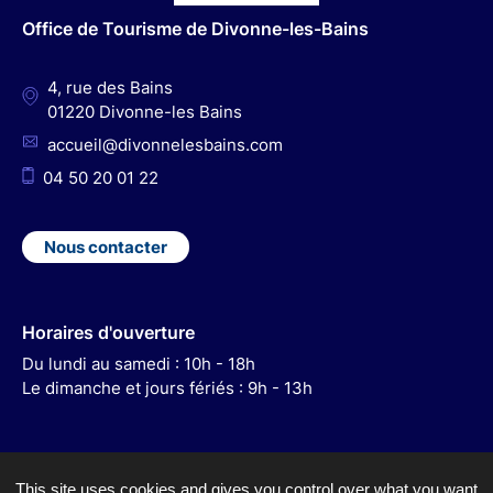
o
r
e
I
Office de Tourisme de Divonne-les-Bains
k
a
n
m
4, rue des Bains
01220 Divonne-les Bains
accueil@divonnelesbains.com
04 50 20 01 22
Nous contacter
Horaires d'ouverture
Du lundi au samedi : 10h - 18h
Le dimanche et jours fériés : 9h - 13h
This site uses cookies and gives you control over what you want