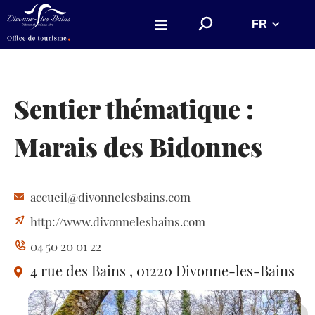
Aller au menu
Aller au contenu
R
FR
Aller à la recherche
e
c
h
e
r
c
h
Sentier thématique :
e
r
s
Marais des Bidonnes
u
r
l
e
s
i
accueil@divonnelesbains.com
t
e
http://www.divonnelesbains.com
04 50 20 01 22
4 rue des Bains
, 01220 Divonne-les-Bains