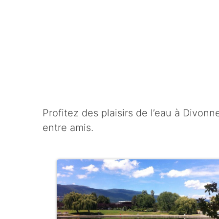
Profitez des plaisirs de l’eau à Divon
entre amis.
R
é