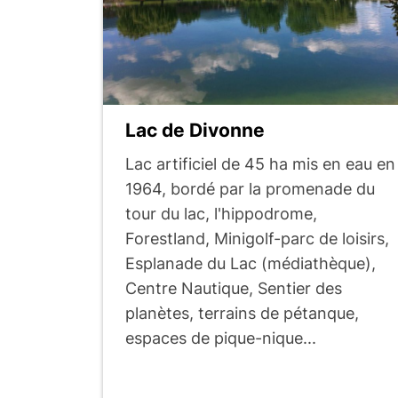
s
u
l
Lac de Divonne
t
Lac artificiel de 45 ha mis en eau en
1964, bordé par la promenade du
tour du lac, l'hippodrome,
a
Forestland, Minigolf-parc de loisirs,
Esplanade du Lac (médiathèque),
t
Centre Nautique, Sentier des
planètes, terrains de pétanque,
s
espaces de pique-nique...
d