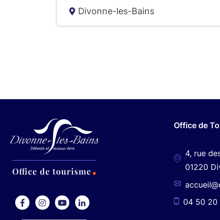
Divonne-les-Bains
e
l
a
r
Office de T
e
4, rue de
c
01220 Di
accueil@
h
04 50 20 
F
I
Y
L