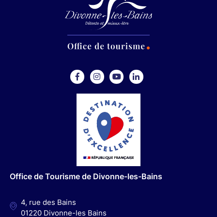
F
I
Y
L
a
n
o
i
c
s
u
n
e
t
t
k
b
a
u
e
o
g
b
d
o
r
e
I
Office de Tourisme de Divonne-les-Bains
k
a
n
m
4, rue des Bains
01220 Divonne-les Bains