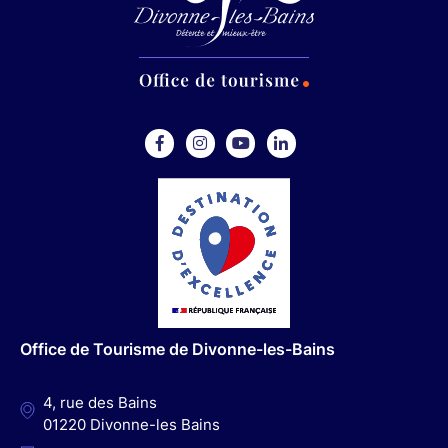
F
I
Y
L
a
n
o
i
c
s
u
n
e
t
t
k
b
a
u
e
o
g
b
d
o
r
e
I
Office de Tourisme de Divonne-les-Bains
k
a
n
m
4, rue des Bains
01220 Divonne-les Bains