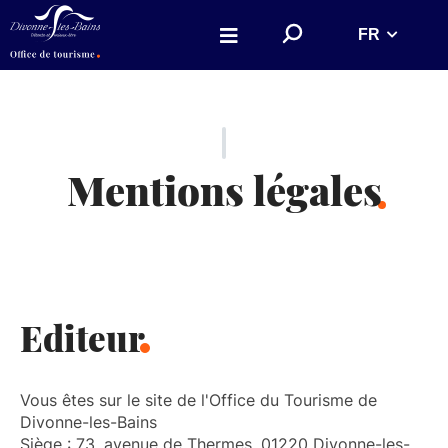
Aller au menu
Aller au contenu
R
FR
Aller à la recherche
e
c
h
e
r
c
h
e
r
Mentions légales
s
u
r
l
e
s
i
t
e
Editeur
Vous êtes sur le site de l'Office du Tourisme de
Divonne-les-Bains
Siège : 73, avenue de Thermes, 01220 Divonne-les-