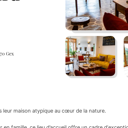
170 Gex
ns leur maison atypique au cœur de la nature.
r en famille, ce lieu d’accueil offre un cadre d'except