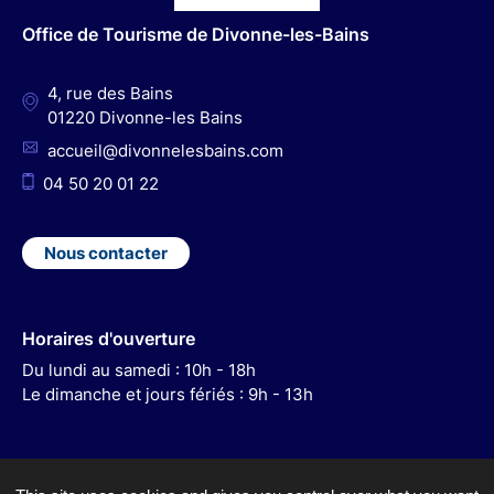
o
r
e
I
Office de Tourisme de Divonne-les-Bains
k
a
n
m
4, rue des Bains
01220 Divonne-les Bains
accueil@divonnelesbains.com
04 50 20 01 22
Nous contacter
Horaires d'ouverture
Du lundi au samedi : 10h - 18h
Le dimanche et jours fériés : 9h - 13h