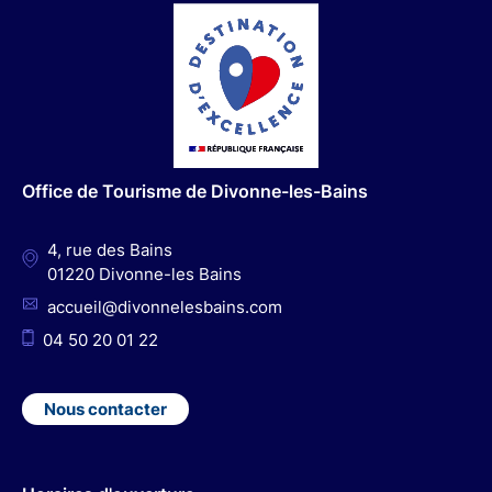
a
n
o
i
c
s
u
n
e
t
t
k
b
a
u
e
o
g
b
d
o
r
e
I
Office de Tourisme de Divonne-les-Bains
k
a
n
m
4, rue des Bains
01220 Divonne-les Bains
accueil@divonnelesbains.com
04 50 20 01 22
Nous contacter