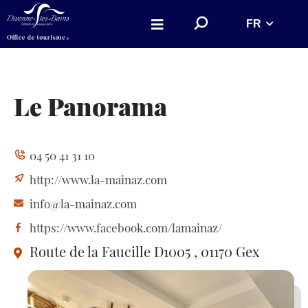
Aller au menu
Aller au contenu
R
FR
Aller à la recherche
e
c
h
e
r
c
h
Le Panorama
e
r
s
u
r
04 50 41 31 10
l
e
s
http://www.la-mainaz.com
i
t
info@la-mainaz.com
e
https://www.facebook.com/lamainaz/
Route de la Faucille D1005
, 01170 Gex