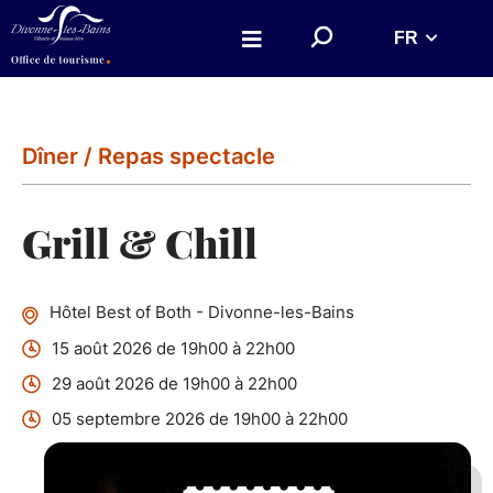
Aller au menu
Aller au contenu
R
FR
Aller à la recherche
e
c
h
e
r
c
h
Dîner / Repas spectacle
e
r
s
u
Grill & Chill
r
l
e
s
i
Hôtel Best of Both - Divonne-les-Bains
t
e
15 août 2026 de 19h00 à 22h00
29 août 2026 de 19h00 à 22h00
05 septembre 2026 de 19h00 à 22h00