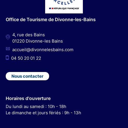
o
g
b
d
o
r
e
I
Office de Tourisme de Divonne-les-Bains
k
a
n
m
4, rue des Bains
01220 Divonne-les Bains
accueil@divonnelesbains.com
04 50 20 01 22
Nous contacter
Horaires d'ouverture
Du lundi au samedi : 10h - 18h
Le dimanche et jours fériés : 9h - 13h