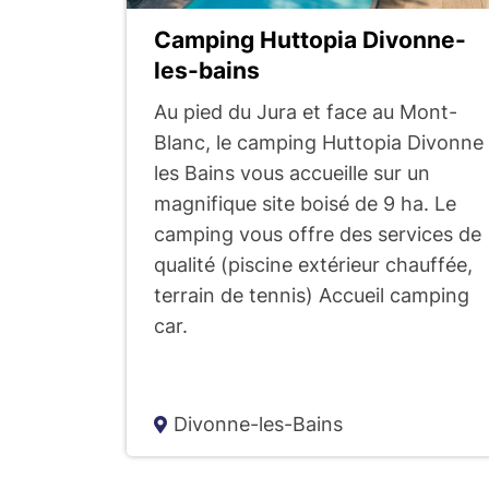
l
Camping Huttopia Divonne-
les-bains
t
Au pied du Jura et face au Mont-
Blanc, le camping Huttopia Divonne
a
les Bains vous accueille sur un
magnifique site boisé de 9 ha. Le
t
camping vous offre des services de
qualité (piscine extérieur chauffée,
s
terrain de tennis) Accueil camping
car.
d
e
Divonne-les-Bains