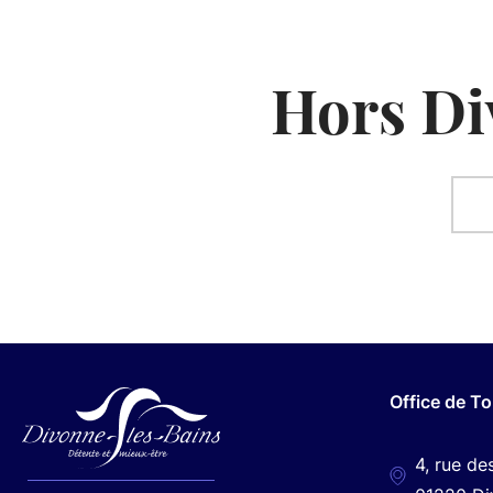
l
a
Hors Di
r
e
R
c
é
h
s
e
u
Office de T
r
l
4, rue de